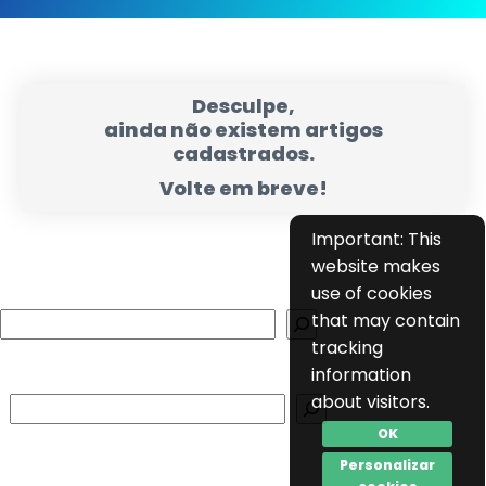
Desculpe,
ainda não existem artigos
cadastrados.
Volte em breve!
Important: This
website makes
use of cookies
that may contain
Search
tracking
information
about visitors.
Search
OK
Personalizar