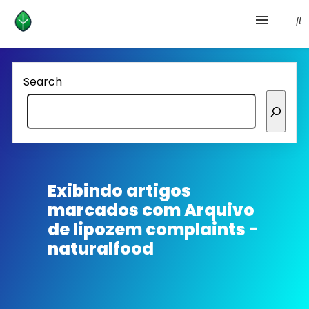
Health and prevention
Search
Lifestyle
lose weight
News
Exibindo artigos
marcados com
Arquivo
Homepage avenger
de lipozem complaints -
naturalfood