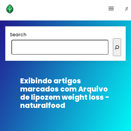
Health and prevention
Search
Lifestyle
lose weight
News
Exibindo artigos
marcados com
Arquivo
Homepage avenger
de lipozem weight loss -
naturalfood