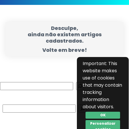
Desculpe,
ainda não existem artigos
cadastrados.
Volte em breve!
Important: This
website makes
use of cookies
that may contain
Search
tracking
information
about visitors.
Search
OK
Personalizar