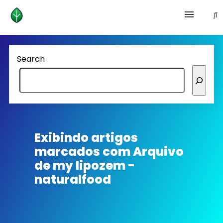
Health and prevention
Search
Lifestyle
lose weight
News
Exibindo artigos
marcados com
Arquivo
Homepage avenger
de my lipozem -
naturalfood