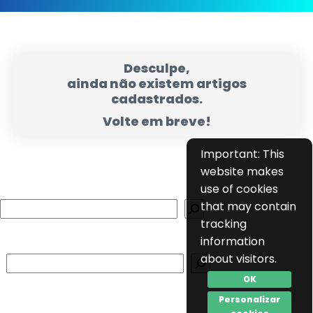
Desculpe,
ainda não existem artigos
cadastrados.
Volte em breve!
Important: This
website makes
use of cookies
that may contain
Search
tracking
information
about visitors.
Search
OK
Personalizar